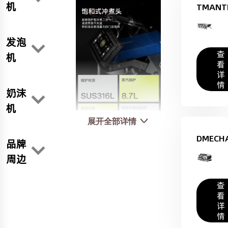
机
TMANT
发泡
查
机
看
详
情
奶沫
机
展开全部详情
DMECH
品牌
周边
查
看
详
情