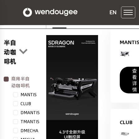
EN
详情页
三视图
配置表
去购买 ▶
半自
MANTI
动咖
啡机
查
看
商用半自
详
动咖啡机
情
MANTIS
CLUB
DMANTIS
TMANTIS
CLUB
DMECHA