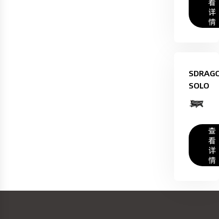
看
详
情
SDRAG
SOLO
查
看
详
情