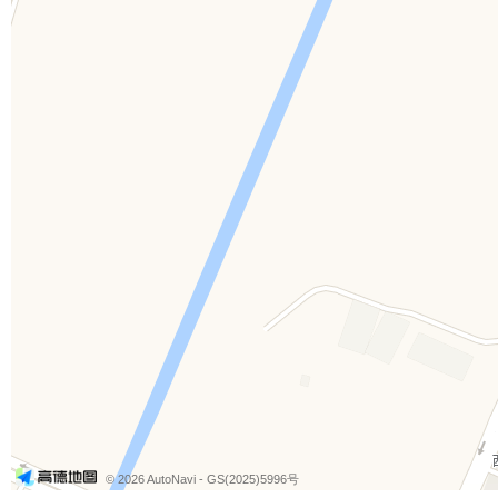
© 2026 AutoNavi
- GS(2025)5996号