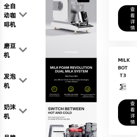
全自
查
动咖
看
详
啡机
情
磨豆
机
MILK
BOT
T3
发泡
机
查
奶沫
看
机
详
情