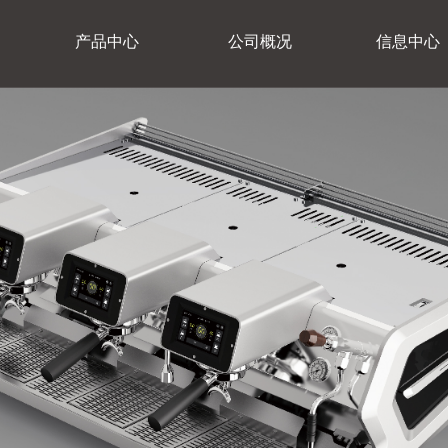
产品中心
公司概况
信息中心