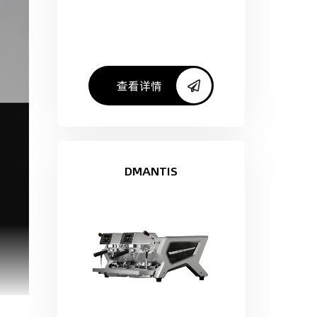
查看详情
DMANTIS