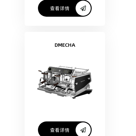
查看详情
DMECHA
查看详情