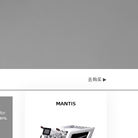
去购买 ▶
MANTIS