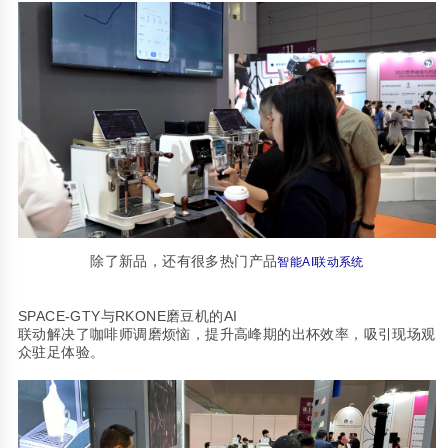
除了新品，还有很多热门产品
智能
AI
联动系统
SPACE-GTY
RKONE
AI
与
磨豆机的
联动解决了咖啡师调磨烦恼，提升高峰期的出杯效率，吸引现场观
众驻足体验。